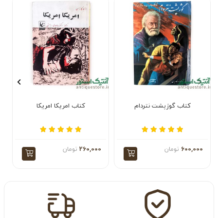
کتاب گوژپشت نتردام
کتاب امریکا امریکا
600,000
تومان
260,000
تومان