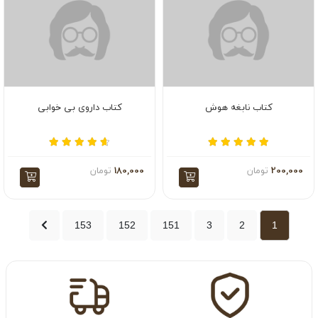
کتاب نابغه هوش
کتاب داروی بی خوابی
200,000
تومان
180,000
تومان
153
152
151
3
2
1