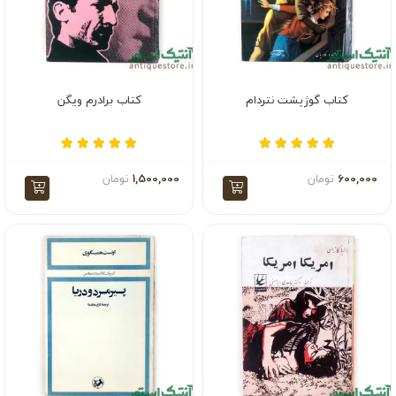
کتاب گوژپشت نتردام
کتاب برادرم ویگن
600,000
تومان
1,500,000
تومان