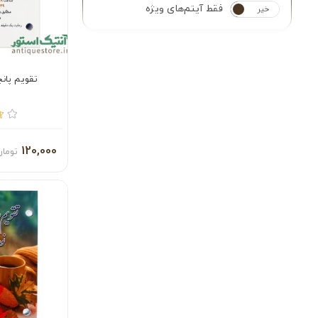
فقط آیتم‌های ویژه
خیر
بله
تقویم پانچی سا
120,000
تومان