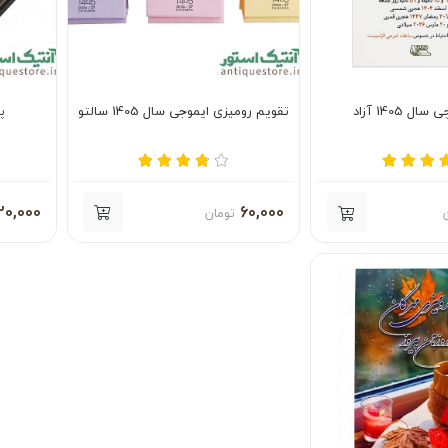
ل 1405 آزاد
تقویم رومیزی ایموجی سال 1405 سالتو
پ
20,000
60,000
تومان