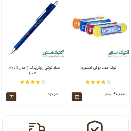
نوک مداد نوکی استورم
مداد نوکی روترینگ ( مدل Tikky II
0.5 )
40,000
تومان
ناموجود