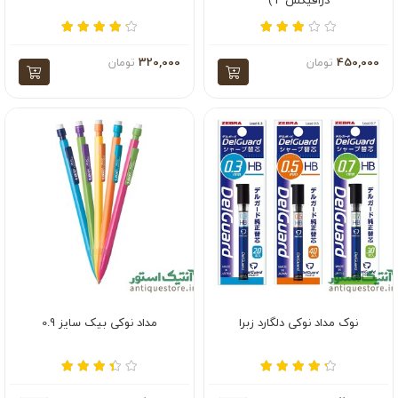
درافیکس F )
450,000
تومان
320,000
تومان
نوک مداد نوکی دلگارد زبرا
مداد نوکی بیک سایز 0.9