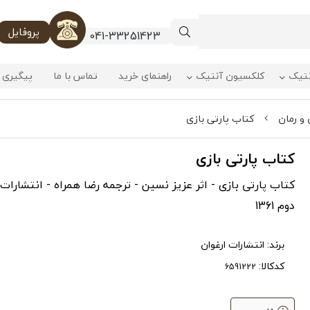
پروفایل
041-33251423
نتیک
کلکسیون آنتیک
راهنمای خرید
تماس با ما
پیگیری 
و رمان
کتاب پارتی بازی
کتاب پارتی بازی
کتاب پارتی بازی - اثر عزیز نسین - ترجمه رضا همراه - انتشارات
دوم 1361
برند:
انتشارات ارغوان
کدکالا: