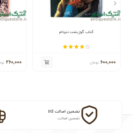
کتاب گوژپشت نتردام
260,000
600,000
تومان
توم
تضمین اصالت کالا
تضمین اصالت