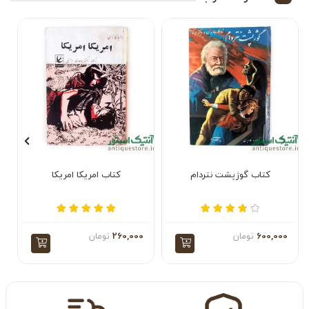
کتاب گوژپشت نتردام
کتاب امریکا امریکا
600,000
تومان
260,000
تومان