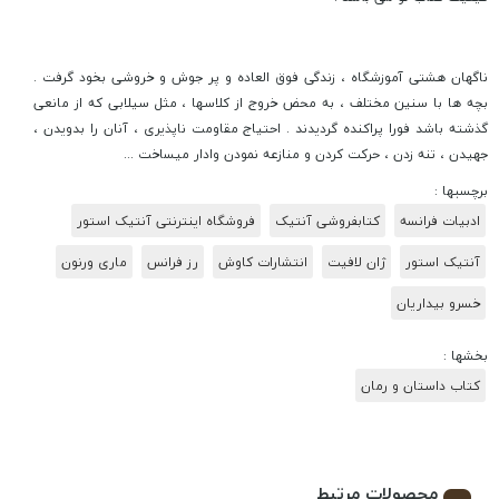
ناگهان هشتی آموزشگاه ، زندگی فوق العاده و پر جوش و خروشی بخود گرفت .
بچه ها با سنین مختلف ، به محض خروج از کلاسها ، مثل سیلابی که از مانعی
گذشته باشد فورا پراکنده گردیدند . احتیاج مقاومت ناپذیری ، آنان را بدویدن ،
جهیدن ، تنه زدن ، حرکت کردن و منازعه نمودن وادار میساخت ...
برچسبها :
ادبیات فرانسه
کتابفروشی آنتیک
فروشگاه اینترنتی آنتیک استور
آنتیک استور
ژان لافیت
انتشارات کاوش
رز فرانس
ماری ورنون
خسرو بیداریان
بخشها :
کتاب داستان و رمان
محصولات مرتبط