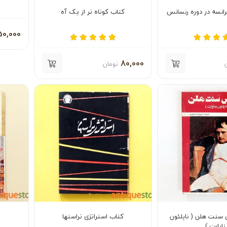
رانسه در دوره رنسانس
کتاب کوتاه تر از یک آه
50,000
80,000
تومان
سنت هلن ( ناپلئون
کتاب استراتژی تراستها
ناپارت )