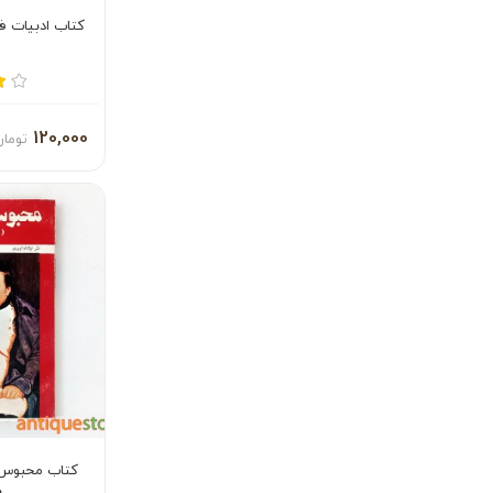
کتاب ادبیات ف
120,000
تومان
کتاب محبوس 
ب