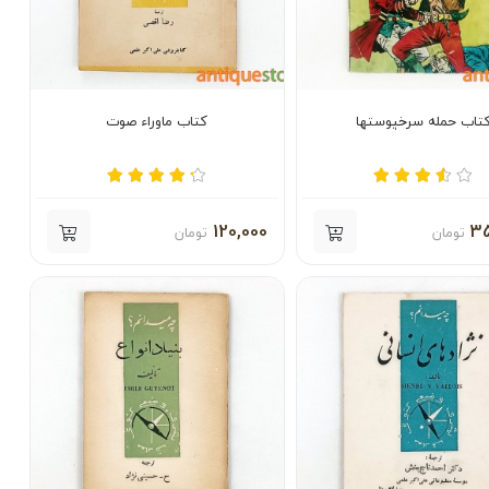
تاب حمله سرخپوستها
کتاب ماوراء صوت
120,000
35
تومان
تومان