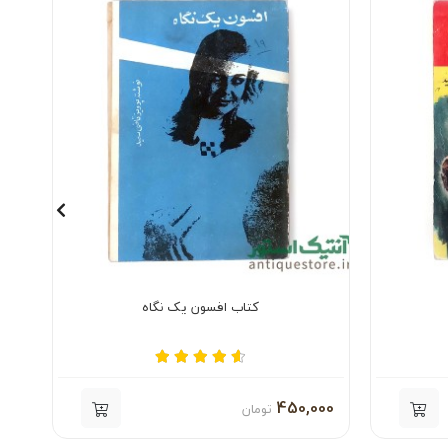
کتاب افسون یک نگاه
000
450,000
تومان