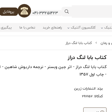
پروفایل
041-33251423
نتیک
کلکسیون آنتیک
راهنمای خرید
تماس با ما
پیگیری 
و رمان
کتاب بابا لنگ دراز
کتاب بابا لنگ دراز
کتاب بابا لنگ دراز - اثر جین وبستر - ترجمه داریوش شاهین - 
- چاپ اول ۱۳۵۷
برند:
انتشارات زرین
کدکالا: