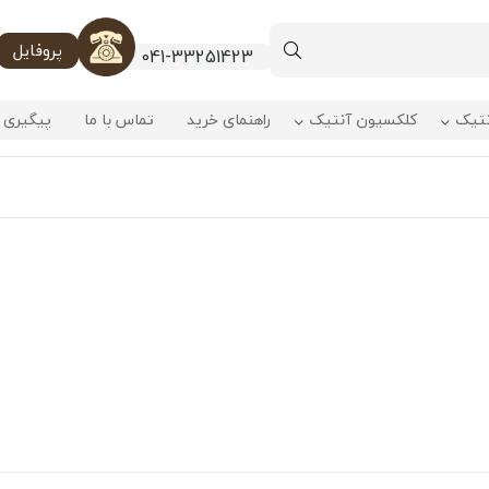
پروفایل
041-33251423
نتیک
کلکسیون آنتیک
راهنمای خرید
تماس با ما
پیگیری 