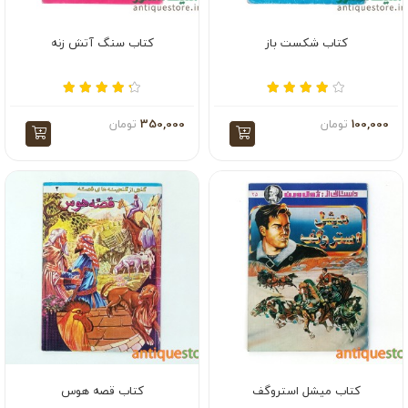
کتاب شکست باز
کتاب سنگ آتش زنه
100,000
تومان
350,000
تومان
کتاب میشل استروگف
کتاب قصه هوس