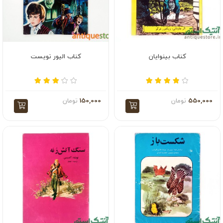
کتاب بینوایان
کتاب الیور تویست
550,000
تومان
150,000
تومان